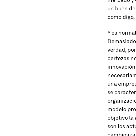
un buen deb
como digo, 
Y es normal
Demasiados
verdad, po
certezas no
innovación 
necesariam
una empres
se caracter
organizació
modelo pro
objetivo l
son los act
cambios ra