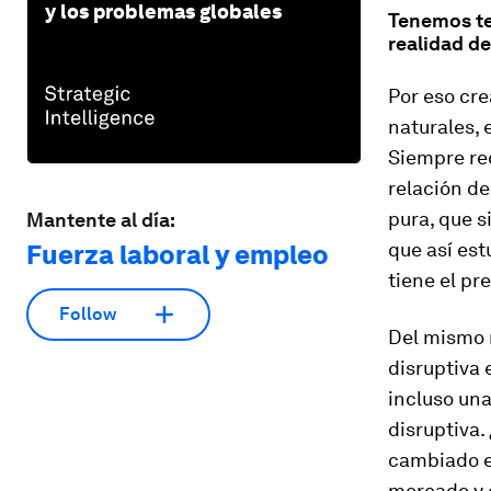
y los problemas globales
Tenemos ten
realidad d
Por eso cr
naturales,
Siempre re
relación de
pura, que s
Mantente al día:
que así es
Fuerza laboral y empleo
tiene el pr
Follow
Del mismo 
disruptiva
incluso un
disruptiva
cambiado e
mercado y 