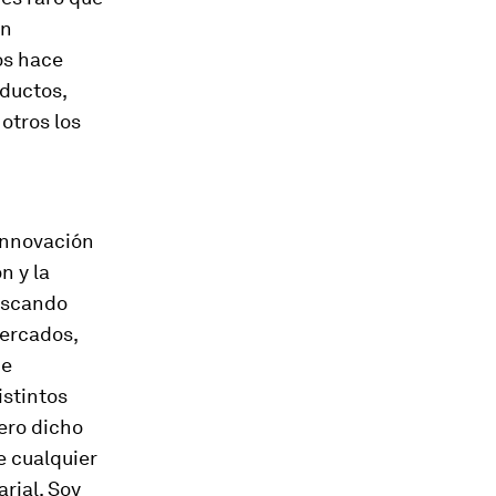
ón
os hace
oductos,
otros los
innovación
n y la
uscando
mercados,
de
istintos
ero dicho
e cualquier
rial. Soy