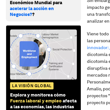
Sin embargo
Económico Mundial para
impacto ge
acelerar la acción en
una transfo
Negocios?
?
analizar en
Viene todo 
las persona
innovador:
dicotomía e
dicotomía e
disruptiva 
mercados mi
Personalmen
LA VISIÓN GLOBAL
Amalio, po
Explora y monitorea cómo
proyectos 
Fuerza laboral y empleo
afecta
proyecto p
a las economías, las industrias