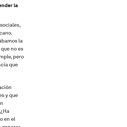
ender la
sociales,
cano.
ábamos la
 que no es
imple, pero
ncia que
ación
es y que
ón
 ¿Ha
o en el
a generar