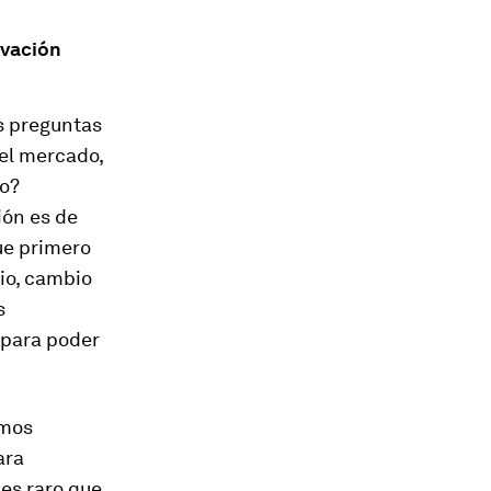
ovación
as preguntas
el mercado,
o?
ión es de
ue primero
bio, cambio
s
 para poder
amos
ara
es raro que