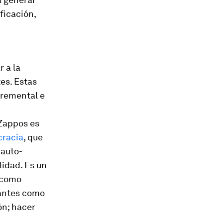
ficación,
 a la
es. Estas
cremental e
 Zappos es
cracia
, que
 auto-
lidad. Es un
 como
iantes como
ón; hacer