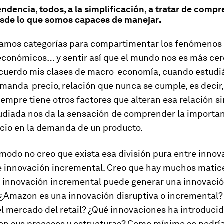
dencia, todos, a la simplificación, a tratar de compr
esde lo que somos capaces de manejar
.
eamos categorías para compartimentar los fenómenos 
 económicos… y sentir así que el mundo nos es más cer
cuerdo mis clases de macro-economía, cuando estudi
manda-precio, relación que nunca se cumple, es decir,
iempre tiene otros factores que alteran esa relación s
tudiada nos da la sensación de comprender la importa
ecio en la demanda de un producto.
modo no creo que exista esa división pura entre innov
 e innovación incremental. Creo que hay muchos matic
a innovación incremental puede generar una innovaci
. ¿Amazon es una innovación disruptiva o incremental?
l mercado del
retail
? ¿Qué innovaciones ha introducid
en sus procesos y estructuras? Como mínimo se podrí