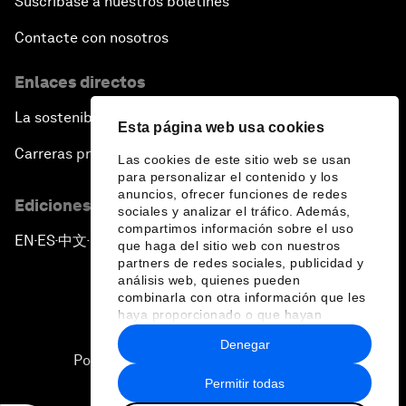
Suscríbase a nuestros boletines
Contacte con nosotros
Enlaces directos
La sostenibilidad en el Foro
Esta página web usa cookies
Carreras profesionales
Las cookies de este sitio web se usan
para personalizar el contenido y los
anuncios, ofrecer funciones de redes
Ediciones en otros idiomas
sociales y analizar el tráfico. Además,
compartimos información sobre el uso
EN
ES
中文
日本語
▪
▪
▪
que haga del sitio web con nuestros
partners de redes sociales, publicidad y
análisis web, quienes pueden
combinarla con otra información que les
haya proporcionado o que hayan
recopilado a partir del uso que haya
Denegar
hecho de sus servicios.
Política de privacidad y normas de uso
Permitir todas
Sitemap