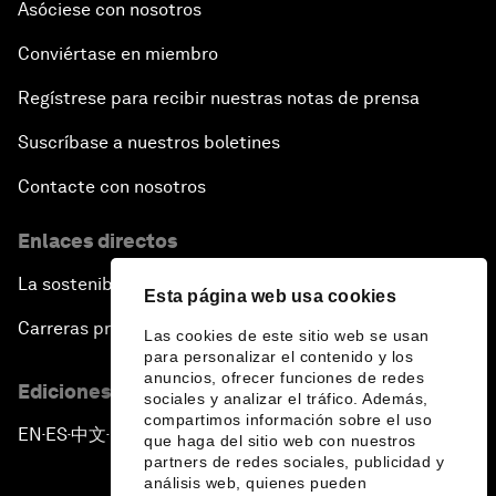
Asóciese con nosotros
Conviértase en miembro
Regístrese para recibir nuestras notas de prensa
Suscríbase a nuestros boletines
Contacte con nosotros
Enlaces directos
La sostenibilidad en el Foro
Esta página web usa cookies
Carreras profesionales
Las cookies de este sitio web se usan
para personalizar el contenido y los
anuncios, ofrecer funciones de redes
Ediciones en otros idiomas
sociales y analizar el tráfico. Además,
compartimos información sobre el uso
EN
ES
中文
日本語
▪
▪
▪
que haga del sitio web con nuestros
partners de redes sociales, publicidad y
análisis web, quienes pueden