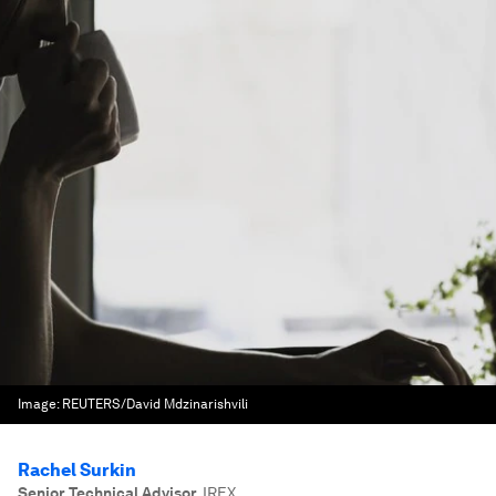
Image:
REUTERS/David Mdzinarishvili
Rachel Surkin
Senior Technical Advisor
,
IREX