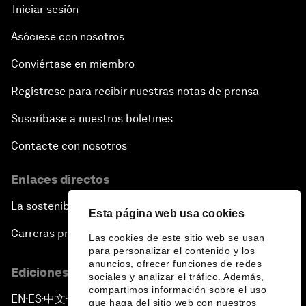
Iniciar sesión
Asóciese con nosotros
Conviértase en miembro
Regístrese para recibir nuestras notas de prensa
Suscríbase a nuestros boletines
Contacte con nosotros
Enlaces directos
La sostenibilidad en el Foro
Esta página web usa cookies
Carreras profesionales
Las cookies de este sitio web se usan
para personalizar el contenido y los
anuncios, ofrecer funciones de redes
Ediciones en otros idiomas
sociales y analizar el tráfico. Además,
compartimos información sobre el uso
EN
ES
中文
日本語
▪
▪
▪
que haga del sitio web con nuestros