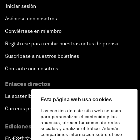
Iniciar sesión
Asóciese con nosotros
Conviértase en miembro
Regístrese para recibir nuestras notas de prensa
Suscríbase a nuestros boletines
Contacte con nosotros
Enlaces directos
La sostenibilidad en el Foro
Esta página web usa cookies
Carreras profesionales
Las cookies de este sitio web se usan
para personalizar el contenido y los
anuncios, ofrecer funciones de redes
Ediciones en otros idiomas
sociales y analizar el tráfico. Además,
compartimos información sobre el uso
EN
ES
中文
日本語
▪
▪
▪