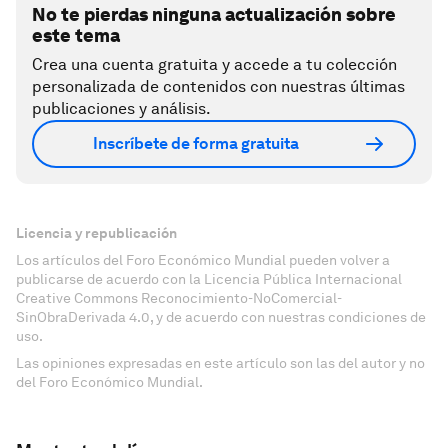
No te pierdas ninguna actualización sobre
este tema
Crea una cuenta gratuita y accede a tu colección
personalizada de contenidos con nuestras últimas
publicaciones y análisis.
Inscríbete de forma gratuita
Licencia y republicación
Los artículos del Foro Económico Mundial pueden volver a
publicarse de acuerdo con la Licencia Pública Internacional
Creative Commons Reconocimiento-NoComercial-
SinObraDerivada 4.0, y de acuerdo con nuestras condiciones de
uso.
Las opiniones expresadas en este artículo son las del autor y no
del Foro Económico Mundial.