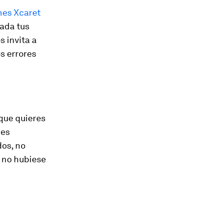
nes Xcaret
lada tus
 invita a
os errores
 que quieres
 es
dos, no
 no hubiese