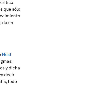
 crítica
os que sólo
crecimiento
, da un
e
Nest
igmas:
os y dicha
s decir
tis, todo