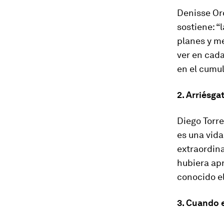
Denisse Oro
sostiene: “
planes y me
ver en cada
en el cumul
2. Arriésga
Diego Torre
es una vida
extraordina
hubiera ap
conocido el
3. Cuando e