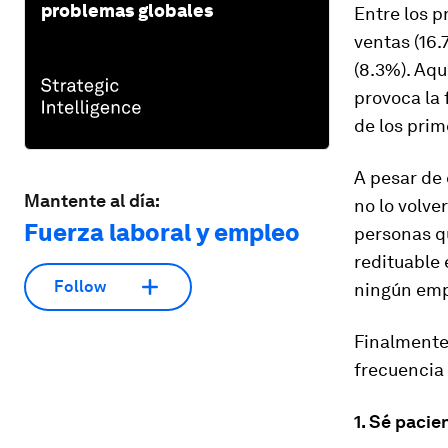
problemas globales
Entre los p
ventas (16.
(8.3%). Aqu
provoca la 
de los prim
A pesar de 
Mantente al día:
no lo volve
Fuerza laboral y empleo
personas q
redituable 
Follow
ningún emp
Finalmente
frecuencia
1. Sé pacie