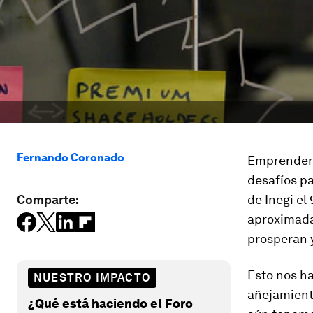
Fernando Coronado
Emprender 
desafíos pa
Comparte:
de Inegi e
aproximada
prosperan y
Esto nos ha
NUESTRO IMPACTO
añejamient
¿Qué está haciendo el Foro