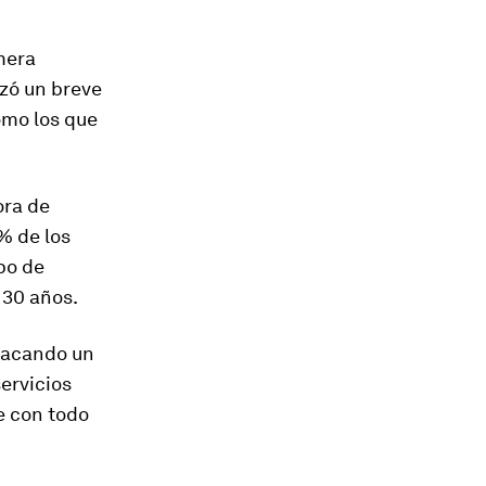
imera
izó un breve
mo los que
ora de
% de los
po de
 30 años.
stacando un
ervicios
e con todo