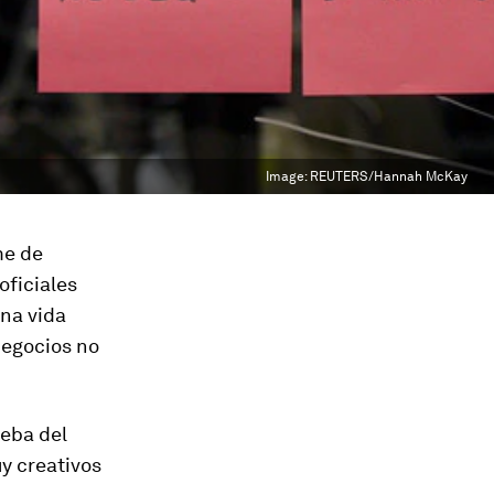
Image:
REUTERS/Hannah McKay
me de
oficiales
na vida
negocios no
ueba del
y creativos