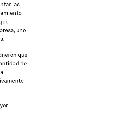
ntar las
ciamiento
 que
mpresa, uno
s.
dijeron que
cantidad de
ea
itivamente
yor