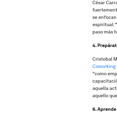
César Carra
fuertemente
se enfocan 
espiritual:
paso más ha
4. Prepárat
Cristobal 
Coworking
“como empr
capacitaci
aquella act
aquello que
6. Aprende