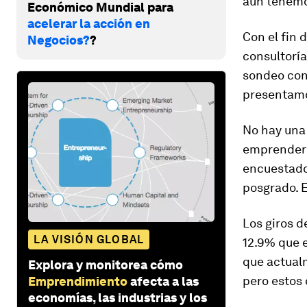
aún tenemo
Económico Mundial para
acelerar la acción en
Con el fin 
Negocios?
?
consultorí
sondeo con
presentamo
No hay una
emprender; 
encuestados
posgrado. E
Los giros 
LA VISIÓN GLOBAL
12.9% que e
que actual
Explora y monitorea cómo
pero estos
Emprendimiento
afecta a las
economías, las industrias y los