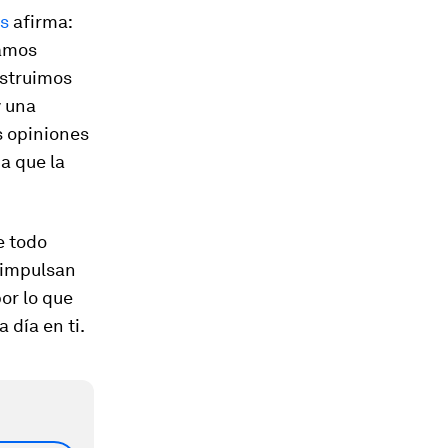
as
afirma:
damos
nstruimos
y una
s opiniones
a que la
e todo
 impulsan
por lo que
 día en ti.