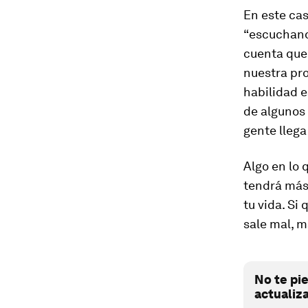
En este ca
“escuchand
cuenta que
nuestra pro
habilidad 
de algunos 
gente llega
Algo en lo
tendrá más
tu vida. Si
sale mal, m
No te pi
actualiz