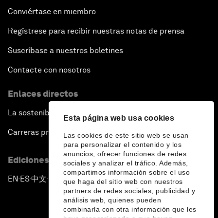
Conviértase en miembro
Regístrese para recibir nuestras notas de prensa
Suscríbase a nuestros boletines
Contacte con nosotros
Enlaces directos
La sostenibilidad en el Foro
Esta página web usa cookies
Carreras profesionales
Las cookies de este sitio web se usan
para personalizar el contenido y los
anuncios, ofrecer funciones de redes
Ediciones en otros idiomas
sociales y analizar el tráfico. Además,
compartimos información sobre el uso
EN
ES
中文
日本語
▪
▪
▪
que haga del sitio web con nuestros
partners de redes sociales, publicidad y
análisis web, quienes pueden
combinarla con otra información que les