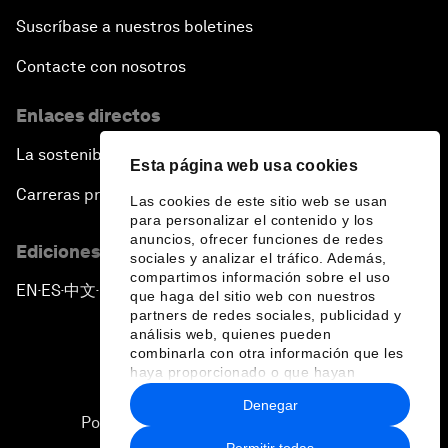
Suscríbase a nuestros boletines
Contacte con nosotros
Enlaces directos
La sostenibilidad en el Foro
Esta página web usa cookies
Carreras profesionales
Las cookies de este sitio web se usan
para personalizar el contenido y los
anuncios, ofrecer funciones de redes
Ediciones en otros idiomas
sociales y analizar el tráfico. Además,
compartimos información sobre el uso
EN
ES
中文
日本語
▪
▪
▪
que haga del sitio web con nuestros
partners de redes sociales, publicidad y
análisis web, quienes pueden
combinarla con otra información que les
haya proporcionado o que hayan
recopilado a partir del uso que haya
Denegar
hecho de sus servicios.
Política de privacidad y normas de uso
Permitir todas