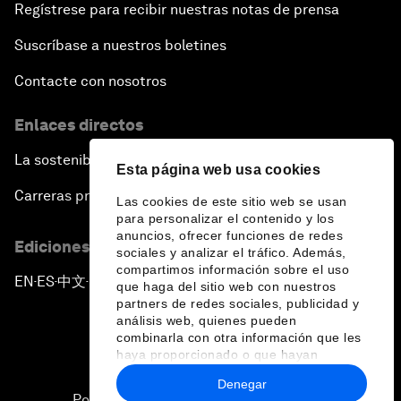
Regístrese para recibir nuestras notas de prensa
Suscríbase a nuestros boletines
Contacte con nosotros
Enlaces directos
La sostenibilidad en el Foro
Esta página web usa cookies
Carreras profesionales
Las cookies de este sitio web se usan
para personalizar el contenido y los
anuncios, ofrecer funciones de redes
Ediciones en otros idiomas
sociales y analizar el tráfico. Además,
compartimos información sobre el uso
EN
ES
中文
日本語
▪
▪
▪
que haga del sitio web con nuestros
partners de redes sociales, publicidad y
análisis web, quienes pueden
combinarla con otra información que les
haya proporcionado o que hayan
recopilado a partir del uso que haya
Denegar
hecho de sus servicios.
Política de privacidad y normas de uso