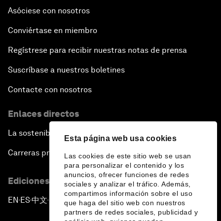
Asóciese con nosotros
Conviértase en miembro
Regístrese para recibir nuestras notas de prensa
Suscríbase a nuestros boletines
Contacte con nosotros
Enlaces directos
La sostenibilidad en el Foro
Esta página web usa cookies
Carreras profesionales
Las cookies de este sitio web se usan
para personalizar el contenido y los
anuncios, ofrecer funciones de redes
Ediciones en otros idiomas
sociales y analizar el tráfico. Además,
compartimos información sobre el uso
EN
ES
中文
日本語
▪
▪
▪
que haga del sitio web con nuestros
partners de redes sociales, publicidad y