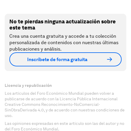
No te pierdas ninguna actualización sobre
este tema
Crea una cuenta gratuita y accede a tu colección
personalizada de contenidos con nuestras últimas
publicaciones y análisis.
Inscríbete de forma gratuita
Licencia y republicación
Los artículos del Foro Económico Mundial pueden volver a
publicarse de acuerdo con la Licencia Pública Internacional
Creative Commons Reconocimiento-NoComercial-
SinObraDerivada 4.0, y de acuerdo con nuestras condiciones de
uso.
Las opiniones expresadas en este artículo son las del autor y no
del Foro Económico Mundial.