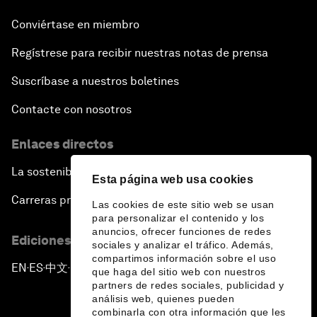
Conviértase en miembro
Regístrese para recibir nuestras notas de prensa
Suscríbase a nuestros boletines
Contacte con nosotros
Enlaces directos
La sostenibilidad en el Foro
Esta página web usa cookies
Carreras profesionales
Las cookies de este sitio web se usan
para personalizar el contenido y los
anuncios, ofrecer funciones de redes
Ediciones en otros idiomas
sociales y analizar el tráfico. Además,
compartimos información sobre el uso
EN
ES
中文
日本語
▪
▪
▪
que haga del sitio web con nuestros
partners de redes sociales, publicidad y
análisis web, quienes pueden
combinarla con otra información que les