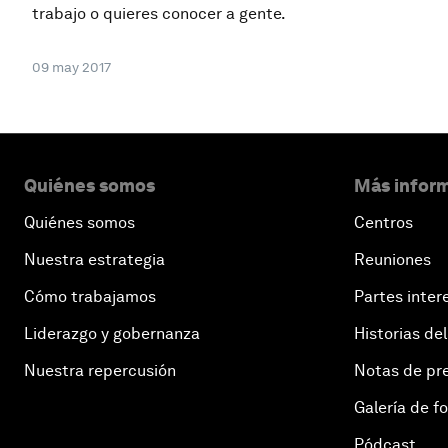
trabajo o quieres conocer a gente.
09 may 2017
Quiénes somos
Más inform
Quiénes somos
Centros
Nuestra estrategia
Reuniones
Cómo trabajamos
Partes inter
Liderazgo y gobernanza
Historias del
Nuestra repercusión
Notas de pr
Galería de f
Pódcast