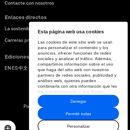
Contacte con nosotros
Enlaces directos
La sostenibilidad en el Foro
Esta página web usa cookies
Carreras profesionales
Las cookies de este sitio web se usan
para personalizar el contenido y los
anuncios, ofrecer funciones de redes
Ediciones en otros idiomas
sociales y analizar el tráfico. Además,
compartimos información sobre el uso
EN
ES
中文
日本語
▪
▪
▪
que haga del sitio web con nuestros
partners de redes sociales, publicidad y
análisis web, quienes pueden
combinarla con otra información que les
haya proporcionado o que hayan
recopilado a partir del uso que haya
Denegar
hecho de sus servicios.
Política de privacidad y normas de uso
Permitir todas
Sitemap
Personalizar
©
2026
Foro Económico Mundial
EN
ES
中文
日本語