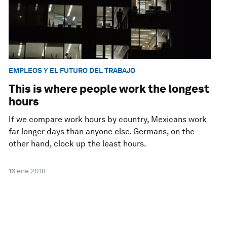
EMPLEOS Y EL FUTURO DEL TRABAJO
This is where people work the longest
hours
If we compare work hours by country, Mexicans work
far longer days than anyone else. Germans, on the
other hand, clock up the least hours.
16 ene 2018