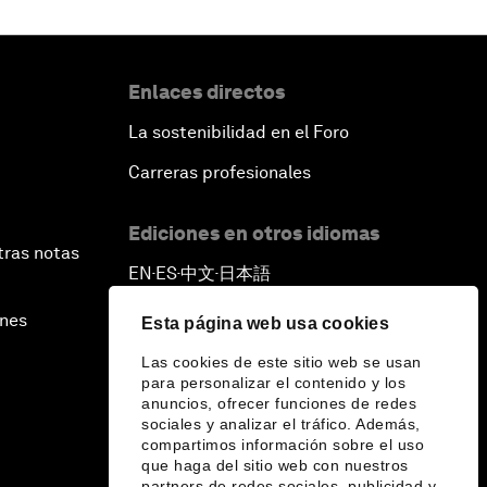
Enlaces directos
La sostenibilidad en el Foro
Carreras profesionales
Ediciones en otros idiomas
tras notas
EN
ES
中文
日本語
▪
▪
▪
ines
Esta página web usa cookies
Las cookies de este sitio web se usan
para personalizar el contenido y los
anuncios, ofrecer funciones de redes
sociales y analizar el tráfico. Además,
compartimos información sobre el uso
que haga del sitio web con nuestros
partners de redes sociales, publicidad y