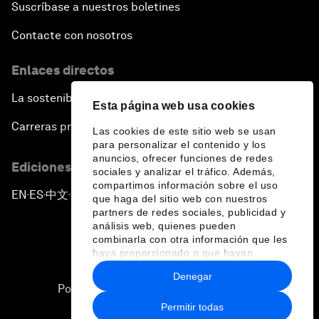
Suscríbase a nuestros boletines
Contacte con nosotros
Enlaces directos
La sostenibilidad en el Foro
Esta página web usa cookies
Carreras profesionales
Las cookies de este sitio web se usan
para personalizar el contenido y los
anuncios, ofrecer funciones de redes
Ediciones en otros idiomas
sociales y analizar el tráfico. Además,
compartimos información sobre el uso
EN
ES
中文
日本語
▪
▪
▪
que haga del sitio web con nuestros
partners de redes sociales, publicidad y
análisis web, quienes pueden
combinarla con otra información que les
haya proporcionado o que hayan
recopilado a partir del uso que haya
Denegar
hecho de sus servicios.
Política de privacidad y normas de uso
Permitir todas
Sitemap