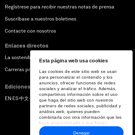
Regístrese para recibir nuestras notas de prensa
Suscríbase a nuestros boletines
Contacte con nosotros
Enlaces directos
La sostenibilidad en el Foro
Esta página web usa cookies
Carreras profesionales
Las cookies de este sitio web se usan
para personalizar el contenido y los
anuncios, ofrecer funciones de redes
Ediciones en otros idiomas
sociales y analizar el tráfico. Además,
compartimos información sobre el uso
EN
ES
中文
日本語
▪
▪
▪
que haga del sitio web con nuestros
partners de redes sociales, publicidad y
análisis web, quienes pueden
combinarla con otra información que les
haya proporcionado o que hayan
recopilado a partir del uso que haya
Denegar
hecho de sus servicios.