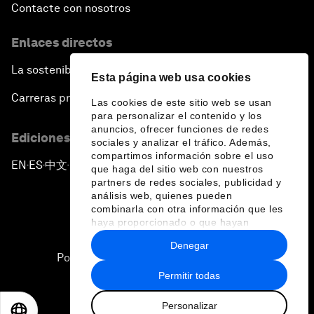
Contacte con nosotros
Enlaces directos
La sostenibilidad en el Foro
Esta página web usa cookies
Carreras profesionales
Las cookies de este sitio web se usan
para personalizar el contenido y los
anuncios, ofrecer funciones de redes
Ediciones en otros idiomas
sociales y analizar el tráfico. Además,
compartimos información sobre el uso
EN
ES
中文
日本語
▪
▪
▪
que haga del sitio web con nuestros
partners de redes sociales, publicidad y
análisis web, quienes pueden
combinarla con otra información que les
haya proporcionado o que hayan
recopilado a partir del uso que haya
Denegar
hecho de sus servicios.
Política de privacidad y normas de uso
Permitir todas
Sitemap
Personalizar
©
2026
Foro Económico Mundial
EN
ES
中文
日本語