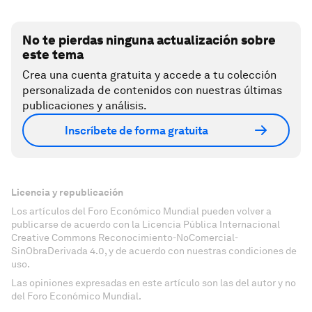
No te pierdas ninguna actualización sobre
este tema
Crea una cuenta gratuita y accede a tu colección
personalizada de contenidos con nuestras últimas
publicaciones y análisis.
Inscríbete de forma gratuita
Licencia y republicación
Los artículos del Foro Económico Mundial pueden volver a
publicarse de acuerdo con la Licencia Pública Internacional
Creative Commons Reconocimiento-NoComercial-
SinObraDerivada 4.0, y de acuerdo con nuestras condiciones de
uso.
Las opiniones expresadas en este artículo son las del autor y no
del Foro Económico Mundial.