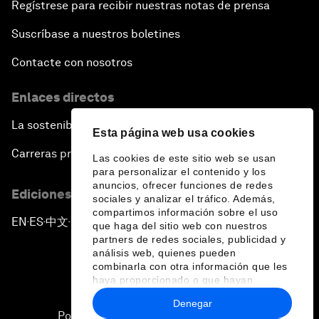
Regístrese para recibir nuestras notas de prensa
Suscríbase a nuestros boletines
Contacte con nosotros
Enlaces directos
La sostenibilidad en el Foro
Esta página web usa cookies
Carreras profesionales
Las cookies de este sitio web se usan
para personalizar el contenido y los
anuncios, ofrecer funciones de redes
Ediciones en otros idiomas
sociales y analizar el tráfico. Además,
compartimos información sobre el uso
EN
ES
中文
日本語
▪
▪
▪
que haga del sitio web con nuestros
partners de redes sociales, publicidad y
análisis web, quienes pueden
combinarla con otra información que les
haya proporcionado o que hayan
recopilado a partir del uso que haya
Denegar
hecho de sus servicios.
Política de privacidad y normas de uso