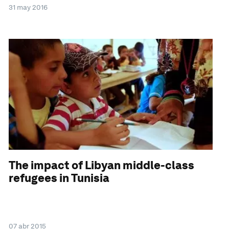
31 may 2016
The impact of Libyan middle-class
refugees in Tunisia
07 abr 2015