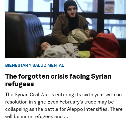
BIENESTAR Y SALUD MENTAL
The forgotten crisis facing Syrian
refugees
The Syrian Civil War is entering its sixth year with no
resolution in sight: Even February’s truce may be
collapsing as the battle for Aleppo intensifies. There
will be more refugees and ...