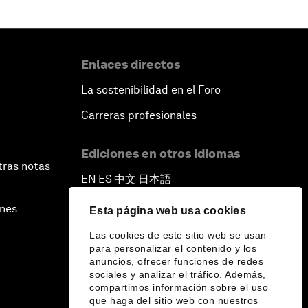
Enlaces directos
La sostenibilidad en el Foro
Carreras profesionales
Ediciones en otros idiomas
tras notas
EN
ES
中文
日本語
▪
▪
▪
ines
Esta página web usa cookies
Las cookies de este sitio web se usan
para personalizar el contenido y los
anuncios, ofrecer funciones de redes
sociales y analizar el tráfico. Además,
compartimos información sobre el uso
que haga del sitio web con nuestros