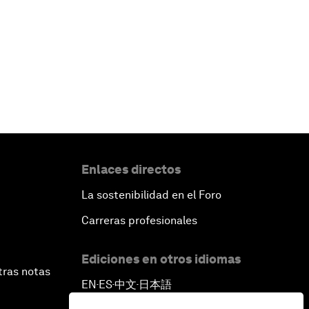
Enlaces directos
La sostenibilidad en el Foro
Carreras profesionales
Ediciones en otros idiomas
tras notas
EN
ES
中文
日本語
▪
▪
▪