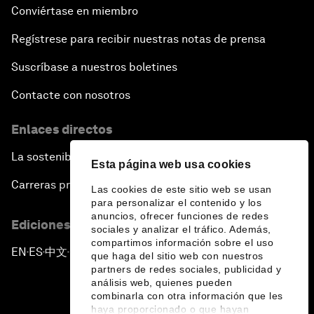
Conviértase en miembro
Regístrese para recibir nuestras notas de prensa
Suscríbase a nuestros boletines
Contacte con nosotros
Enlaces directos
La sostenibilidad en el Foro
Esta página web usa cookies
Carreras profesionales
Las cookies de este sitio web se usan
para personalizar el contenido y los
anuncios, ofrecer funciones de redes
Ediciones en otros idiomas
sociales y analizar el tráfico. Además,
compartimos información sobre el uso
EN
ES
中文
日本語
▪
▪
▪
que haga del sitio web con nuestros
partners de redes sociales, publicidad y
análisis web, quienes pueden
combinarla con otra información que les
haya proporcionado o que hayan