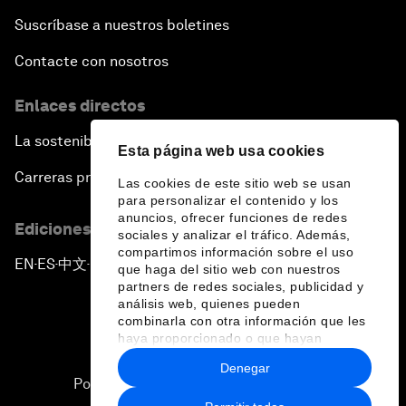
Suscríbase a nuestros boletines
Contacte con nosotros
Enlaces directos
La sostenibilidad en el Foro
Esta página web usa cookies
Carreras profesionales
Las cookies de este sitio web se usan
para personalizar el contenido y los
anuncios, ofrecer funciones de redes
Ediciones en otros idiomas
sociales y analizar el tráfico. Además,
compartimos información sobre el uso
EN
ES
中文
日本語
▪
▪
▪
que haga del sitio web con nuestros
partners de redes sociales, publicidad y
análisis web, quienes pueden
combinarla con otra información que les
haya proporcionado o que hayan
recopilado a partir del uso que haya
Denegar
hecho de sus servicios.
Política de privacidad y normas de uso