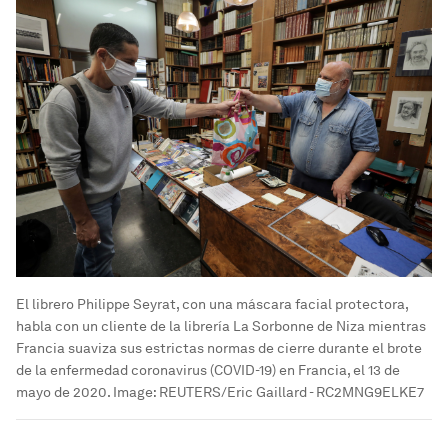
El librero Philippe Seyrat, con una máscara facial protectora,
habla con un cliente de la librería La Sorbonne de Niza mientras
Francia suaviza sus estrictas normas de cierre durante el brote
de la enfermedad coronavirus (COVID-19) en Francia, el 13 de
mayo de 2020.
Image:
REUTERS/Eric Gaillard - RC2MNG9ELKE7