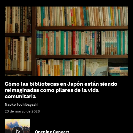
Cómo las bibliotecas en Japón están siendo
reimaginadas como pilares de la vida
comunitaria
Naoko Tochibayashi
23 de marzo de 2026
Opening Concert