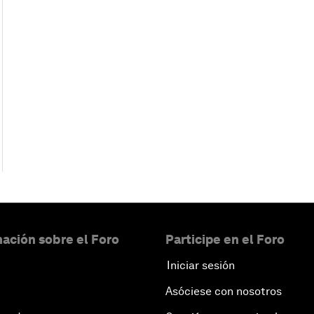
ación sobre el Foro
Participe en el Foro
Iniciar sesión
Asóciese con nosotros