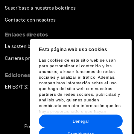
Suscríbase a nuestros boletines
Contacte con nosotros
Enlaces directos
La sostenibilidad en el Foro
Esta página web usa cookies
Carreras profesionales
Las cookies de este sitio web se usan
para personalizar el contenido y los
anuncios, ofrecer funciones de redes
Ediciones en otros idiomas
sociales y analizar el tráfico. Además,
compartimos información sobre el uso
EN
ES
中文
日本語
▪
▪
▪
que haga del sitio web con nuestros
partners de redes sociales, publicidad y
análisis web, quienes pueden
combinarla con otra información que les
haya proporcionado o que hayan
recopilado a partir del uso que haya
Denegar
hecho de sus servicios.
Política de privacidad y normas de uso
Permitir todas