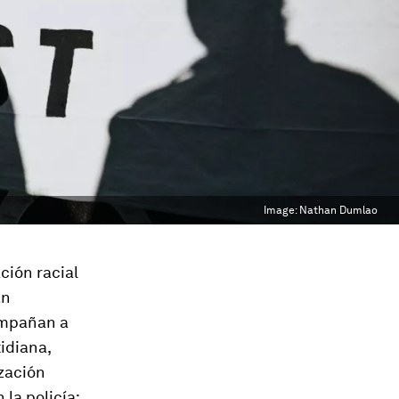
Image:
Nathan Dumlao
ción racial
an
ompañan a
idiana,
zación
la policía: