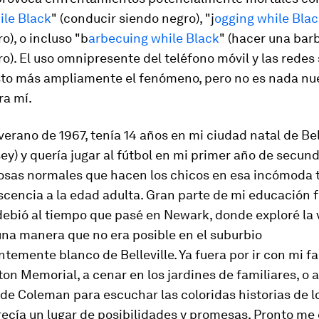
ile Black
" (conducir siendo negro), "j
ogging while Bla
o), o incluso "b
arbecuing while Black
" (hacer una bar
o). El uso omnipresente del teléfono móvil y las redes
to más ampliamente el fenómeno, pero no es nada nue
ra mí.
verano de 1967, tenía 14 años en mi ciudad natal de Bel
ey) y quería jugar al fútbol en mi primer año de secund
cosas normales que hacen los chicos en esa incómoda 
scencia a la edad adulta. Gran parte de mi educación f
debió al tiempo que pasé en Newark, donde exploré la 
una manera que no era posible en el suburbio
emente blanco de Belleville. Ya fuera por ir con mi fam
nton Memorial, a cenar en los jardines de familiares, o 
 de Coleman para escuchar las coloridas historias de lo
ecía un lugar de posibilidades y promesas. Pronto me 