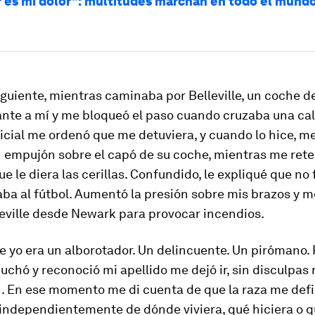
r es mi dolor": multitudes marchan en todo el mundo
guiente, mientras caminaba por Belleville, un coche de
nte a mí y me bloqueó el paso cuando cruzaba una cal
oficial me ordenó que me detuviera, y cuando lo hice, 
 empujón sobre el capó de su coche, mientras me reten
e le diera las cerillas. Confundido, le expliqué que no
ba al fútbol. Aumentó la presión sobre mis brazos y 
leville desde Newark para provocar incendios.
 yo era un alborotador. Un delincuente. Un pirómano.
chó y reconoció mi apellido me dejó ir, sin disculpas 
. En ese momento me di cuenta de que la raza me defi
independientemente de dónde viviera, qué hiciera o q