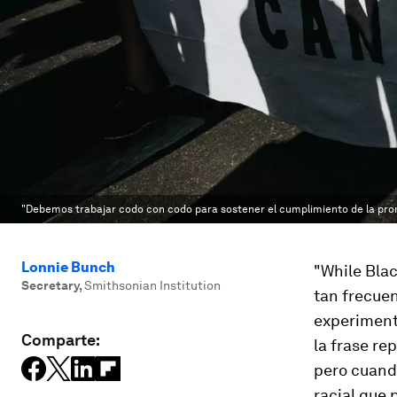
"Debemos trabajar codo con codo para sostener el cumplimiento de la prom
Lonnie Bunch
"While Blac
Secretary
,
Smithsonian Institution
tan frecuen
experiment
Comparte:
la frase re
pero cuand
racial que 