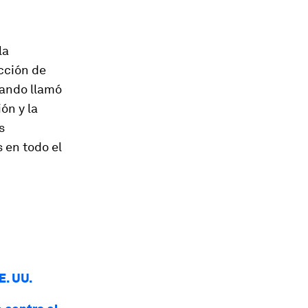
la
acción de
uando llamó
ión y la
s
 en todo el
E. UU.