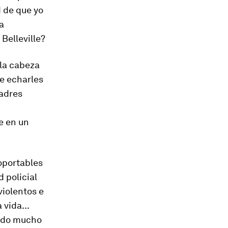
 de que yo
a
 Belleville?
 la cabeza
ue echarles
padres
e en un
oportables
 policial
violentos e
vida...
iado mucho