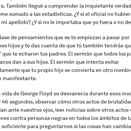
ra. También llegué a comprender la inquietante verdad
e sumado a las estadísticas. ¿Y si el oficial no hubier
mi apellido? ¿Y si no le importaba que yo fuera o no de
clase de pensamientos que se te empiezan a pasar por
es hijos y te das cuenta de que tú también tendrás q
 que te echaron tus padres. El sermón que todos los 
nos dan a sus hijos. El sermón que intenta evitar
amente que tu propio hijo se convierta en otro nombr
n manifestante.
a vida de George Floyd se desvanecía durante esos ins
 46 segundos, observar cómo otros actos de brutalidad
lan ante nuestros ojos, leer noticias sobre otros actos 
nes contra personas negras en todos los ámbitos de la 
s suficiente para preguntarnos si las cosas han camb