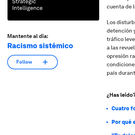
cuenta de l
Los disturb
detención y
Mantente al día:
tráfico lev
Racismo sistémico
a las revue
opresión ra
Follow
condicione
país durant
¿Has leído
Cuatro fo
Por qué 