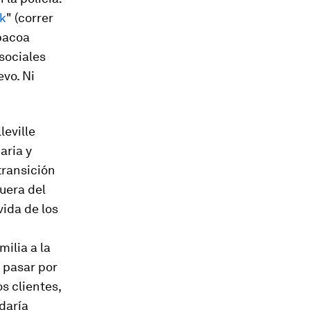
ck
" (correr
bacoa
 sociales
vo. Ni
leville
aria y
transición
uera del
vida de los
ilia a la
a pasar por
s clientes,
daría