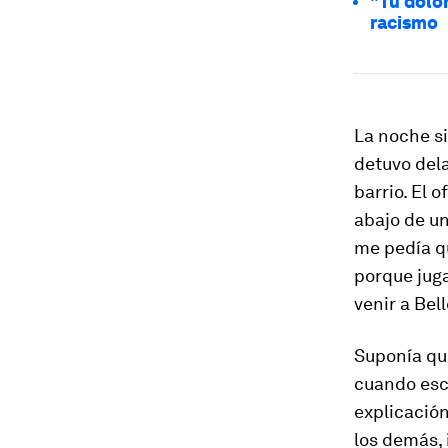
"Tu dolo
racismo
La noche si
detuvo dela
barrio. El 
abajo de un
me pedía qu
porque juga
venir a Bel
Suponía que
cuando escu
explicación
los demás, 