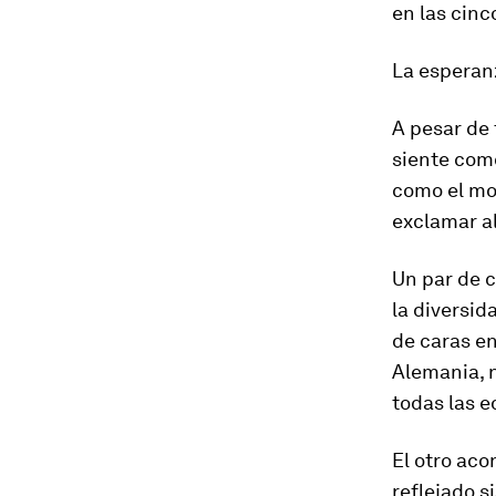
en las cinc
La esperan
A pesar de
siente com
como el mom
exclamar al
Un par de 
la diversi
de caras e
Alemania, n
todas las e
El otro aco
reflejado s