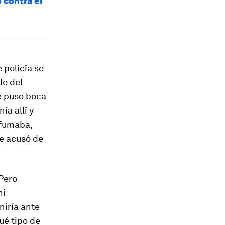
 contra el
 policía se
le del
me puso boca
ía allí y
 fumaba,
me acusó de
 Pero
ni
niría ante
ué tipo de