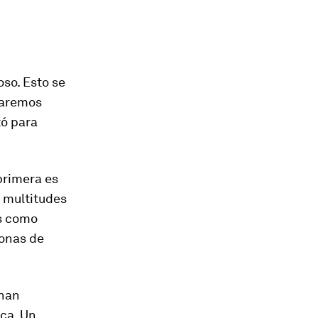
so. Esto se
daremos
tó para
primera es
 multitudes
es como
sonas de
 han
ica. Un