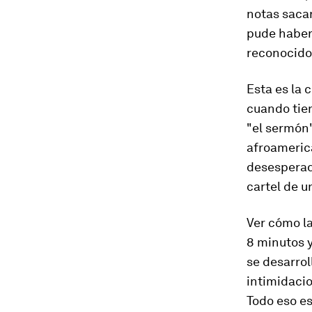
notas saca
pude haberm
reconocido 
Esta es la 
cuando tien
"el sermón"
afroamerica
desesperad
cartel de u
Ver cómo l
8 minutos y
se desarrol
intimidacio
Todo eso e