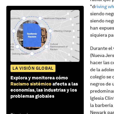
"d
riving wh
siendo negr
siendo negr
han expues
siquiera pa
Durante el 
(Nueva Jers
hacer las 
LA VISIÓN GLOBAL
de la adole
colegio se 
Explora y monitorea cómo
Racismo sistémico
afecta a las
negros de 
economías, las industrias y los
predominant
problemas globales
Iglesia Cli
la barbería
Newark par