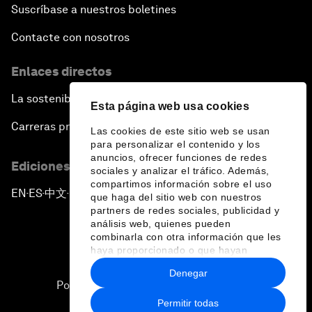
Suscríbase a nuestros boletines
Contacte con nosotros
Enlaces directos
La sostenibilidad en el Foro
Esta página web usa cookies
Carreras profesionales
Las cookies de este sitio web se usan
para personalizar el contenido y los
anuncios, ofrecer funciones de redes
Ediciones en otros idiomas
sociales y analizar el tráfico. Además,
compartimos información sobre el uso
EN
ES
中文
日本語
▪
▪
▪
que haga del sitio web con nuestros
partners de redes sociales, publicidad y
análisis web, quienes pueden
combinarla con otra información que les
haya proporcionado o que hayan
recopilado a partir del uso que haya
Denegar
hecho de sus servicios.
Política de privacidad y normas de uso
Permitir todas
Sitemap