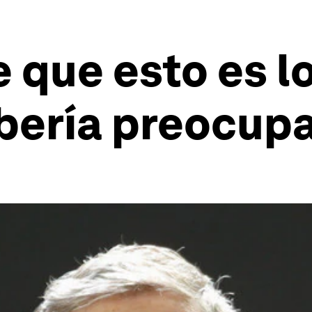
e que esto es l
bería preocup