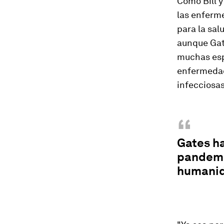
Como Bill y
las enferm
para la sal
aunque Gat
muchas esp
enfermedad
infecciosas
“
Gates h
pandemi
humanid