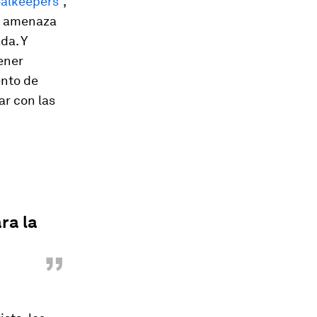
alkeepers"
,
or amenaza
da. Y
ener
ento de
ar con las
ra la
”