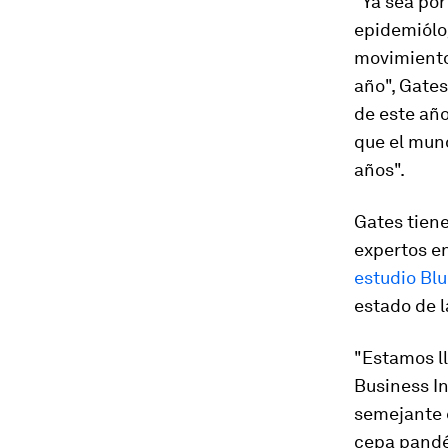
"Ya sea por
epidemiólo
movimiento
año", Gate
de este año
que el mund
años".
Gates tien
expertos e
estudio Bl
estado de l
"Estamos ll
Business I
semejante e
cepa pandém