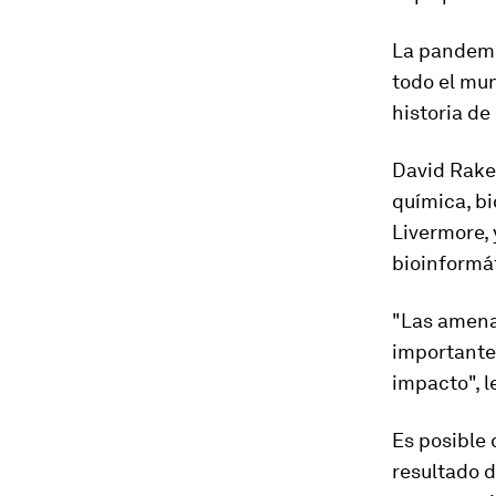
La pandemi
todo el mun
historia de
David Rake
química, bi
Livermore, 
bioinformá
"Las amena
importante
impacto", l
Es posible
resultado d