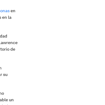
sonas
en
 en la
idad
 Lawrence
torio de
n
r su
mo
able un