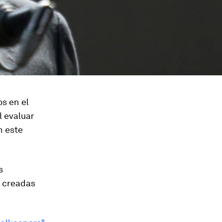
s en el
l evaluar
n este
s
r creadas