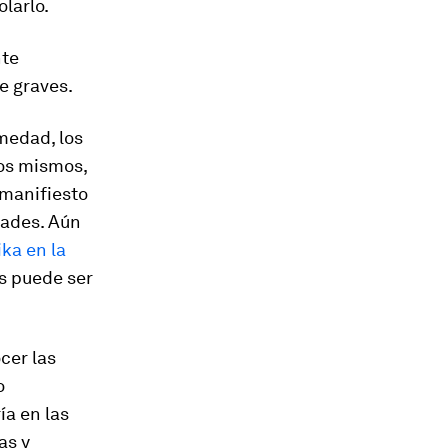
larlo.
nte
e graves.
medad, los
os mismos,
 manifiesto
dades. Aún
ika en la
s puede ser
cer las
o
ía en las
as y