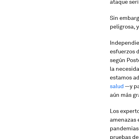
ataque seri
Sin embarg
peligrosa, 
Independie
esfuerzos 
según Poste
la necesid
estamos ad
salud
—y pa
aún más gr
Los expert
amenazas e
pandemias.
pruebas de 