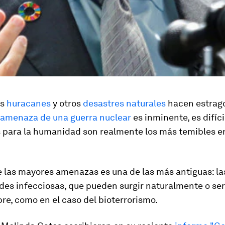
os
huracanes
y otros
desastres naturales
hacen estrago
amenaza de una guerra nuclear
es inminente, es difíci
s para la humanidad son realmente los más temibles e
e las mayores amenazas es una de las más antiguas: la
es infecciosas, que pueden surgir naturalmente o se
re, como en el caso del bioterrorismo.