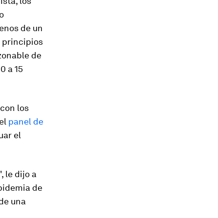
sta, los
o
enos de un
 principios
azonable de
0 a 15
con los
el
panel de
uar el
 le dijo a
pidemia de
 de una