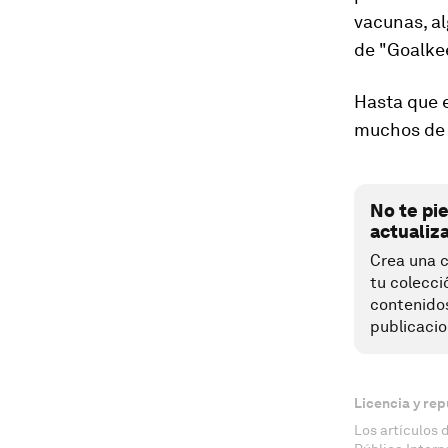
vacunas, a
de "Goalke
Hasta que 
muchos de 
No te pi
actualiz
Crea una c
tu colecci
contenido
publicacio
Licencia y rep
Los artículos 