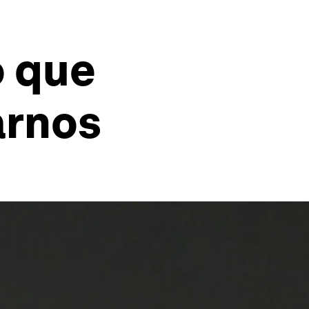
o que
arnos