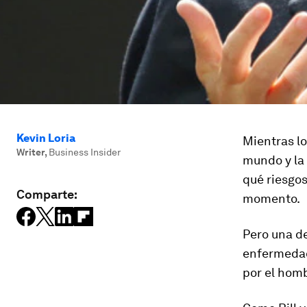
Kevin Loria
Mientras l
Writer
,
Business Insider
mundo y la
qué riesgo
Comparte:
momento.
Pero una d
enfermedad
por el homb