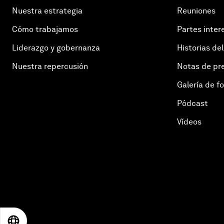
Nuestra estrategia
Reuniones
Cómo trabajamos
Partes inter
Liderazgo y gobernanza
Historias del
Nuestra repercusión
Notas de pr
Galería de f
Pódcast
Vídeos
EN
ES
中文
日本語