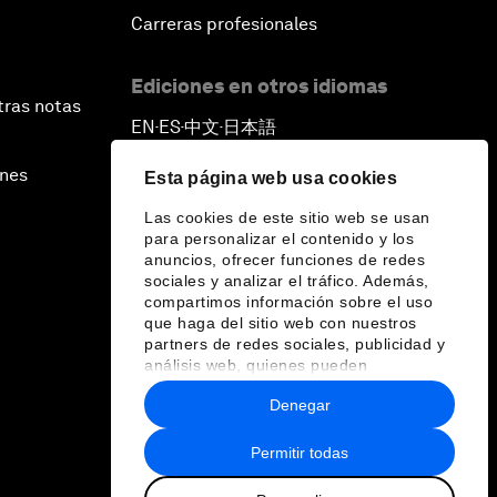
Carreras profesionales
Ediciones en otros idiomas
tras notas
EN
ES
中文
日本語
▪
▪
▪
ines
Esta página web usa cookies
Las cookies de este sitio web se usan
para personalizar el contenido y los
anuncios, ofrecer funciones de redes
sociales y analizar el tráfico. Además,
compartimos información sobre el uso
que haga del sitio web con nuestros
partners de redes sociales, publicidad y
análisis web, quienes pueden
combinarla con otra información que les
Denegar
haya proporcionado o que hayan
recopilado a partir del uso que haya
hecho de sus servicios.
Permitir todas