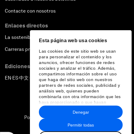
Contacte con nosotros
Enlaces directos
La sostenibilidad en el Foro
Esta página web usa cookies
Carreras profesionales
Las cookies de este sitio web se usan
para personalizar el contenido y los
anuncios, ofrecer funciones de redes
Ediciones en otros idiomas
sociales y analizar el tráfico. Además,
compartimos información sobre el uso
EN
ES
中文
日本語
▪
▪
▪
que haga del sitio web con nuestros
partners de redes sociales, publicidad y
análisis web, quienes pueden
combinarla con otra información que les
haya proporcionado o que hayan
recopilado a partir del uso que haya
Denegar
hecho de sus servicios.
Política de privacidad y normas de uso
Permitir todas
Sitemap