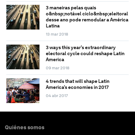
3 maneiras pelas quais
o&nbsp;notável ciclo&nbsp;eleitoral
desse ano pode remodular a América
Latina
13 mar 2018
3 ways this year’s extraordinary
electoral cycle could reshape Latin
America
09 mar 2018
4 trends that will shape Latin
America’s economies in 2017
04 abr 2017
Quiénes somos