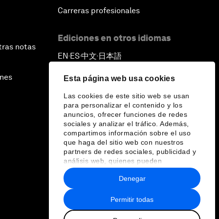
Carreras profesionales
Ediciones en otros idiomas
tras notas
EN
ES
中文
日本語
▪
▪
▪
ines
Esta página web usa cookies
Las cookies de este sitio web se usan
para personalizar el contenido y los
anuncios, ofrecer funciones de redes
sociales y analizar el tráfico. Además,
compartimos información sobre el uso
que haga del sitio web con nuestros
partners de redes sociales, publicidad y
análisis web, quienes pueden
combinarla con otra información que les
Denegar
haya proporcionado o que hayan
recopilado a partir del uso que haya
hecho de sus servicios.
Permitir todas