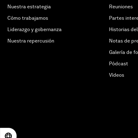
Nuestra estrategia
Reuniones
Cómo trabajamos
Partes inter
Liderazgo y gobernanza
Historias del
Nuestra repercusión
Notas de pr
Galería de f
Pódcast
Vídeos
EN
ES
中文
日本語