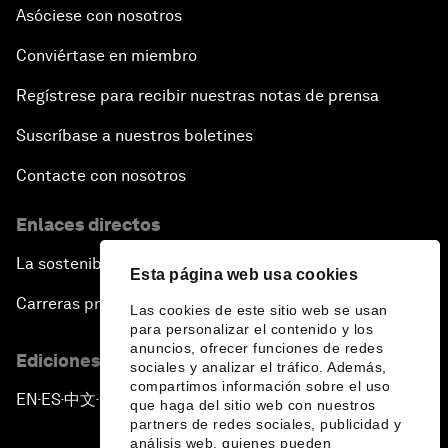
Asóciese con nosotros
Conviértase en miembro
Regístrese para recibir nuestras notas de prensa
Suscríbase a nuestros boletines
Contacte con nosotros
Enlaces directos
La sostenibilidad en el Foro
Esta página web usa cookies
Carreras profesionales
Las cookies de este sitio web se usan
para personalizar el contenido y los
anuncios, ofrecer funciones de redes
Ediciones en otros idiomas
sociales y analizar el tráfico. Además,
compartimos información sobre el uso
EN
ES
中文
日本語
▪
▪
▪
que haga del sitio web con nuestros
partners de redes sociales, publicidad y
análisis web, quienes pueden