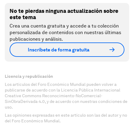
No te pierdas ninguna actualización sobre
este tema
Crea una cuenta gratuita y accede a tu colección
personalizada de contenidos con nuestras últimas
publicaciones y análisis.
Inscríbete de forma gratuita
Licencia y republicación
Los artículos del Foro Económico Mundial pueden volver a
publicarse de acuerdo con la Licencia Pública Internacional
Creative Commons Reconocimiento-NoComercial-
SinObraDerivada 4.0, y de acuerdo con nuestras condiciones de
uso.
Las opiniones expresadas en este artículo son las del autor y no
del Foro Económico Mundial.