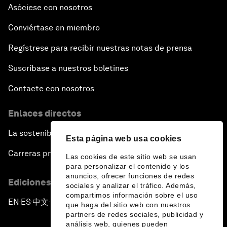
Asóciese con nosotros
Conviértase en miembro
Regístrese para recibir nuestras notas de prensa
Suscríbase a nuestros boletines
Contacte con nosotros
Enlaces directos
La sostenibilidad en el Foro
Esta página web usa cookies
Carreras profesionales
Las cookies de este sitio web se usan
para personalizar el contenido y los
anuncios, ofrecer funciones de redes
Ediciones en otros idiomas
sociales y analizar el tráfico. Además,
compartimos información sobre el uso
EN
ES
中文
日本語
▪
▪
▪
que haga del sitio web con nuestros
partners de redes sociales, publicidad y
análisis web, quienes pueden