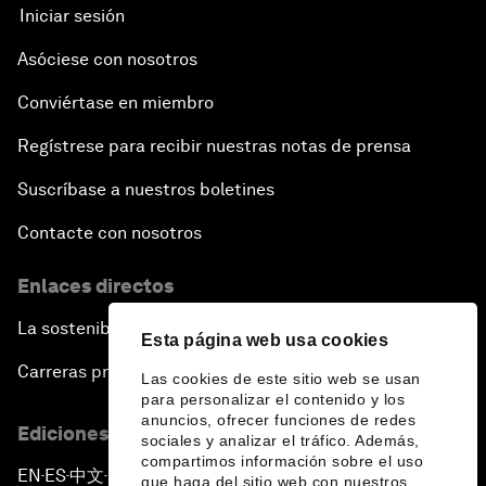
Iniciar sesión
Asóciese con nosotros
Conviértase en miembro
Regístrese para recibir nuestras notas de prensa
Suscríbase a nuestros boletines
Contacte con nosotros
Enlaces directos
La sostenibilidad en el Foro
Esta página web usa cookies
Carreras profesionales
Las cookies de este sitio web se usan
para personalizar el contenido y los
anuncios, ofrecer funciones de redes
Ediciones en otros idiomas
sociales y analizar el tráfico. Además,
compartimos información sobre el uso
EN
ES
中文
日本語
▪
▪
▪
que haga del sitio web con nuestros