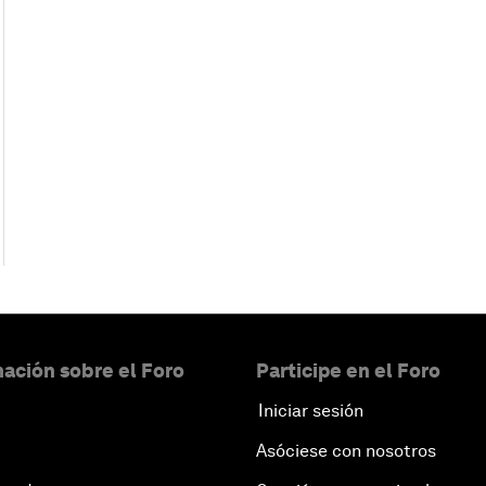
ación sobre el Foro
Participe en el Foro
Iniciar sesión
Asóciese con nosotros