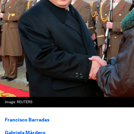
Image:
REUTERS
Francisco Barradas
Gabriela Márdero