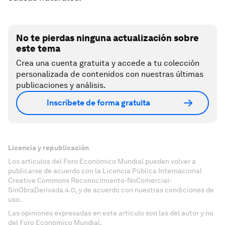
No te pierdas ninguna actualización sobre
este tema
Crea una cuenta gratuita y accede a tu colección
personalizada de contenidos con nuestras últimas
publicaciones y análisis.
Inscríbete de forma gratuita
Licencia y republicación
Los artículos del Foro Económico Mundial pueden volver a
publicarse de acuerdo con la Licencia Pública Internacional
Creative Commons Reconocimiento-NoComercial-
SinObraDerivada 4.0, y de acuerdo con nuestras condiciones de
uso.
Las opiniones expresadas en este artículo son las del autor y no
del Foro Económico Mundial.