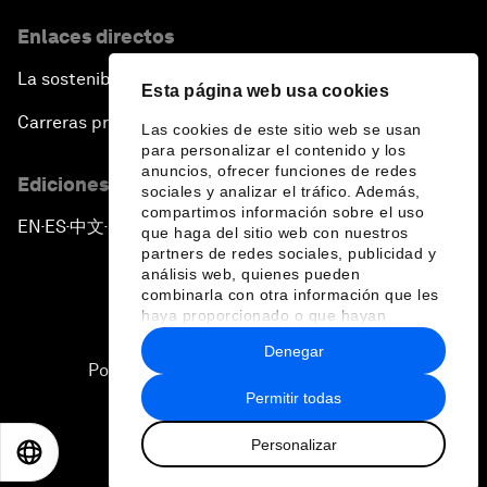
Enlaces directos
La sostenibilidad en el Foro
Esta página web usa cookies
Carreras profesionales
Las cookies de este sitio web se usan
para personalizar el contenido y los
anuncios, ofrecer funciones de redes
Ediciones en otros idiomas
sociales y analizar el tráfico. Además,
compartimos información sobre el uso
EN
ES
中文
日本語
▪
▪
▪
que haga del sitio web con nuestros
partners de redes sociales, publicidad y
análisis web, quienes pueden
combinarla con otra información que les
haya proporcionado o que hayan
recopilado a partir del uso que haya
Denegar
hecho de sus servicios.
Política de privacidad y normas de uso
Permitir todas
Sitemap
Personalizar
©
2026
Foro Económico Mundial
EN
ES
中文
日本語