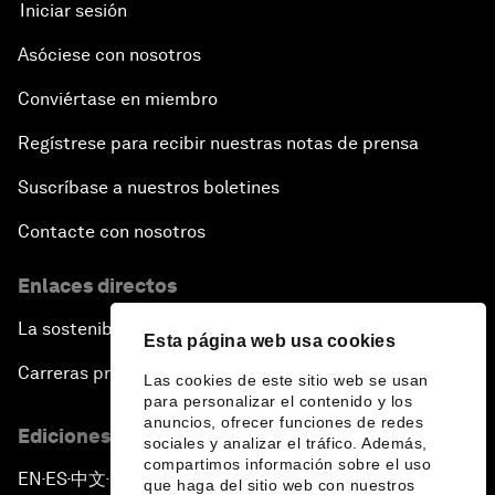
Iniciar sesión
Asóciese con nosotros
Conviértase en miembro
Regístrese para recibir nuestras notas de prensa
Suscríbase a nuestros boletines
Contacte con nosotros
Enlaces directos
La sostenibilidad en el Foro
Esta página web usa cookies
Carreras profesionales
Las cookies de este sitio web se usan
para personalizar el contenido y los
anuncios, ofrecer funciones de redes
Ediciones en otros idiomas
sociales y analizar el tráfico. Además,
compartimos información sobre el uso
EN
ES
中文
日本語
▪
▪
▪
que haga del sitio web con nuestros