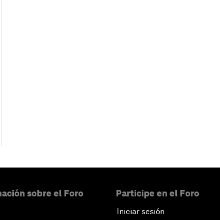
ación sobre el Foro
Participe en el Foro
Iniciar sesión