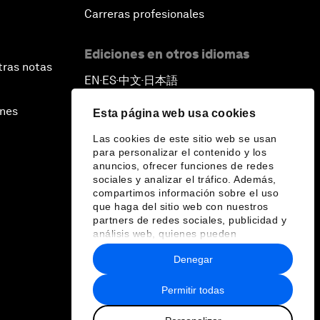
Carreras profesionales
Ediciones en otros idiomas
tras notas
EN
ES
中文
日本語
▪
▪
▪
ines
Esta página web usa cookies
Las cookies de este sitio web se usan
para personalizar el contenido y los
anuncios, ofrecer funciones de redes
sociales y analizar el tráfico. Además,
compartimos información sobre el uso
que haga del sitio web con nuestros
partners de redes sociales, publicidad y
análisis web, quienes pueden
combinarla con otra información que les
Denegar
haya proporcionado o que hayan
recopilado a partir del uso que haya
hecho de sus servicios.
Permitir todas