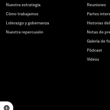
Nuestra estrategia
Reuniones
Cómo trabajamos
Partes inter
Liderazgo y gobernanza
Historias del
Nuestra repercusión
Notas de pr
Galería de f
Pódcast
Vídeos
EN
ES
中文
日本語