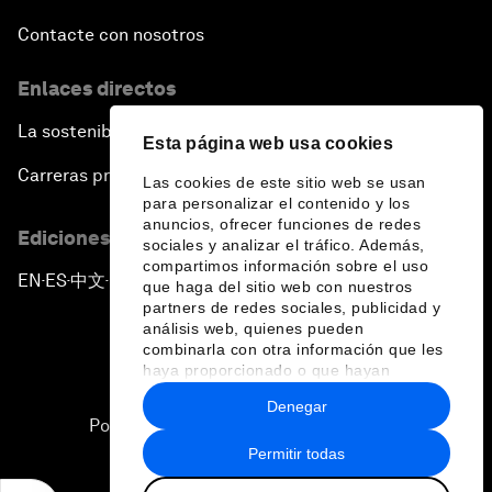
Contacte con nosotros
Enlaces directos
La sostenibilidad en el Foro
Esta página web usa cookies
Carreras profesionales
Las cookies de este sitio web se usan
para personalizar el contenido y los
anuncios, ofrecer funciones de redes
Ediciones en otros idiomas
sociales y analizar el tráfico. Además,
compartimos información sobre el uso
EN
ES
中文
日本語
▪
▪
▪
que haga del sitio web con nuestros
partners de redes sociales, publicidad y
análisis web, quienes pueden
combinarla con otra información que les
haya proporcionado o que hayan
recopilado a partir del uso que haya
Denegar
hecho de sus servicios.
Política de privacidad y normas de uso
Permitir todas
Sitemap