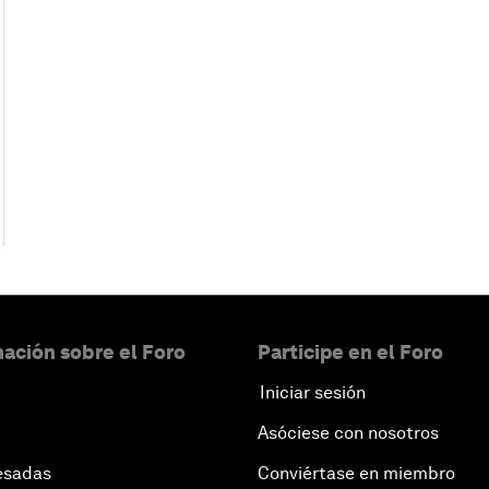
ación sobre el Foro
Participe en el Foro
Iniciar sesión
Asóciese con nosotros
esadas
Conviértase en miembro