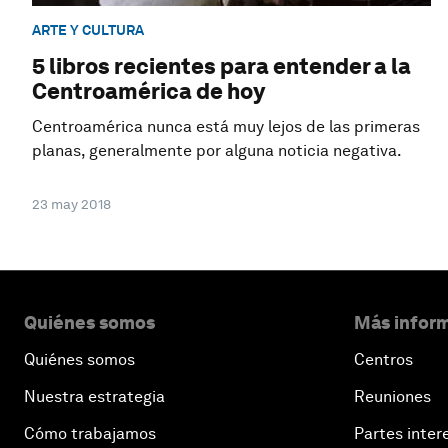
ARTE Y CULTURA
5 libros recientes para entender a la
Centroamérica de hoy
Centroamérica nunca está muy lejos de las primeras
planas, generalmente por alguna noticia negativa.
23 may 2018
Quiénes somos
Más inform
Quiénes somos
Centros
Nuestra estrategia
Reuniones
Cómo trabajamos
Partes inter