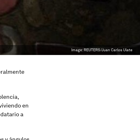
Image:
REUTERS/Juan Carlos Ulate
eralmente
olencia,
 viviendo en
datario a
s y ángulos