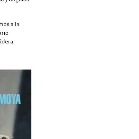
imos
a la
ario
sidera