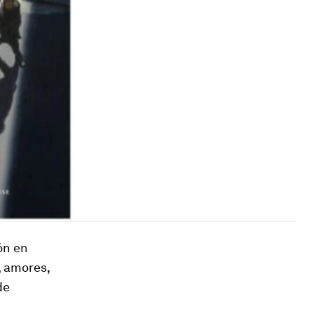
ón en
, amores,
de