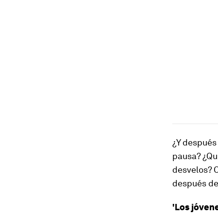
¿Y después 
pausa? ¿Qué
desvelos? 
después de 
'Los jóven