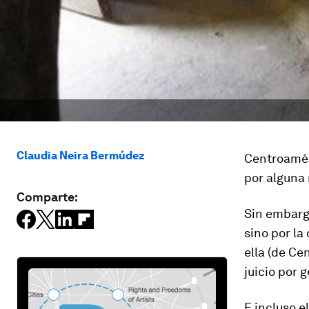
Claudia Neira Bermúdez
Centroamér
por alguna 
Comparte:
Sin embargo
sino por la
ella (de Ce
juicio por 
E incluso 