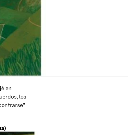
jé en
uerdos, los
contrarse"
ua)