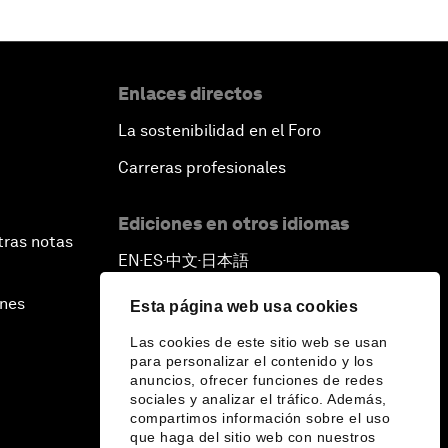
Enlaces directos
La sostenibilidad en el Foro
Carreras profesionales
Ediciones en otros idiomas
tras notas
EN
ES
中文
日本語
▪
▪
▪
ines
Esta página web usa cookies
Las cookies de este sitio web se usan
para personalizar el contenido y los
anuncios, ofrecer funciones de redes
sociales y analizar el tráfico. Además,
compartimos información sobre el uso
que haga del sitio web con nuestros