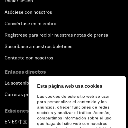
Iniciar sesión
Asóciese con nosotros
Conviértase en miembro
Regístrese para recibir nuestras notas de prensa
Suscríbase a nuestros boletines
Contacte con nosotros
Enlaces directos
La sostenibilidad en el Foro
Esta página web usa cookies
Carreras profesionales
Las cookies de este sitio web se usan
para personalizar el contenido y los
anuncios, ofrecer funciones de redes
Ediciones en otros idiomas
sociales y analizar el tráfico. Además,
compartimos información sobre el uso
EN
ES
中文
日本語
▪
▪
▪
que haga del sitio web con nuestros