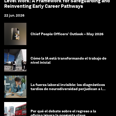
Level Work: A Framework for Safeguarding and
Reinventing Early Career Pathways
22 jun. 2026
Chief People Officers’ Outlook – May 2026
Cómo la IA está transformando el trabajo de
nivel inicial
La fuerza laboral invisible: los diagnósticos
tardíos de neurodiversidad perjudican a las
mujeres y a las economías
Por qué el debate sobre el regreso a la
oficina ignora la pregunta clave