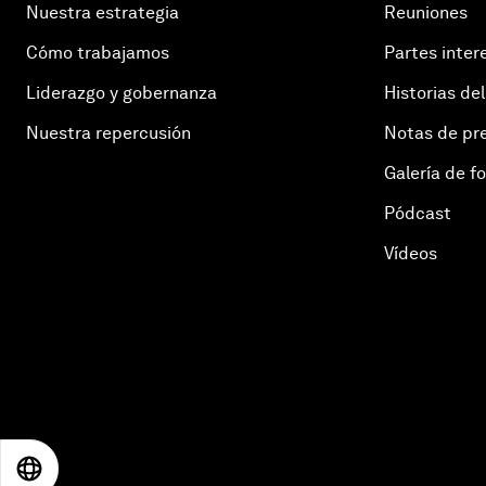
Nuestra estrategia
Reuniones
Cómo trabajamos
Partes inter
Liderazgo y gobernanza
Historias del
Nuestra repercusión
Notas de pr
Galería de f
Pódcast
Vídeos
EN
ES
中文
日本語