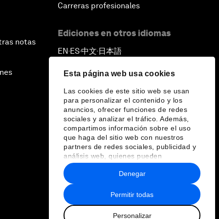
Carreras profesionales
Ediciones en otros idiomas
tras notas
EN
ES
中文
日本語
▪
▪
▪
ines
Esta página web usa cookies
Las cookies de este sitio web se usan
para personalizar el contenido y los
anuncios, ofrecer funciones de redes
sociales y analizar el tráfico. Además,
compartimos información sobre el uso
que haga del sitio web con nuestros
partners de redes sociales, publicidad y
análisis web, quienes pueden
combinarla con otra información que les
Denegar
haya proporcionado o que hayan
recopilado a partir del uso que haya
hecho de sus servicios.
Permitir todas
Personalizar