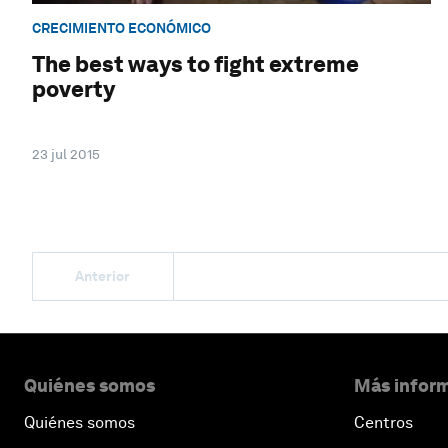
CRECIMIENTO ECONÓMICO
The best ways to fight extreme
poverty
23 jul 2015
Anterior
Quiénes somos
Más inform
Quiénes somos
Centros