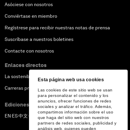
Asóciese con nosotros
Conviértase en miembro
Regístrese para recibir nuestras notas de prensa
Suscríbase a nuestros boletines
Contacte con nosotros
Enlaces directos
La sostenibilidad en el Foro
Esta página web usa cookies
Carreras profesionales
Las cookies de este sitio web se usan
para personalizar el contenido y los
anuncios, ofrecer funciones de redes
Ediciones en otros idiomas
sociales y analizar el tráfico. Además,
compartimos información sobre el uso
EN
ES
中文
日本語
▪
▪
▪
que haga del sitio web con nuestros
partners de redes sociales, publicidad y
análisis web, quienes pueden