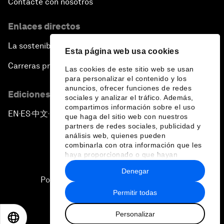
Contacte con nosotros
Enlaces directos
La sostenibilidad en el Foro
Esta página web usa cookies
Carreras profesionales
Las cookies de este sitio web se usan
para personalizar el contenido y los
anuncios, ofrecer funciones de redes
Ediciones en otros idiomas
sociales y analizar el tráfico. Además,
compartimos información sobre el uso
EN
ES
中文
日本語
▪
▪
▪
que haga del sitio web con nuestros
partners de redes sociales, publicidad y
análisis web, quienes pueden
combinarla con otra información que les
haya proporcionado o que hayan
recopilado a partir del uso que haya
Denegar
hecho de sus servicios.
Política de privacidad y normas de uso
Permitir todas
Sitemap
Personalizar
©
2026
Foro Económico Mundial
EN
ES
中文
日本語