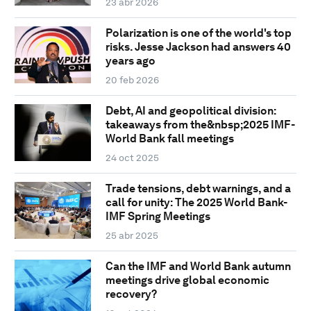
23 abr 2026
Polarization is one of the world's top
risks. Jesse Jackson had answers 40
years ago
20 feb 2026
Debt, AI and geopolitical division:
takeaways from the&nbsp;2025 IMF-
World Bank fall meetings
24 oct 2025
Trade tensions, debt warnings, and a
call for unity: The 2025 World Bank-
IMF Spring Meetings
25 abr 2025
Can the IMF and World Bank autumn
meetings drive global economic
recovery?