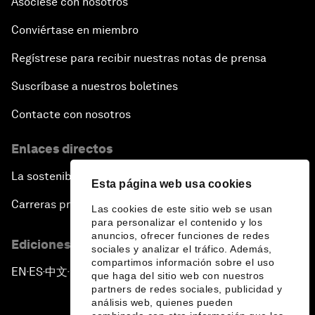
Asóciese con nosotros
Conviértase en miembro
Regístrese para recibir nuestras notas de prensa
Suscríbase a nuestros boletines
Contacte con nosotros
Enlaces directos
La sostenibilidad en el Foro
Esta página web usa cookies
Carreras profesionales
Las cookies de este sitio web se usan
para personalizar el contenido y los
anuncios, ofrecer funciones de redes
Ediciones en otros idiomas
sociales y analizar el tráfico. Además,
compartimos información sobre el uso
EN
ES
中文
日本語
▪
▪
▪
que haga del sitio web con nuestros
partners de redes sociales, publicidad y
análisis web, quienes pueden