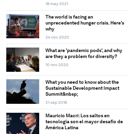
18 may 2021
The world is facing an
unprecedented hunger crisis. Here's
why
24 nov 2020
What are 'pandemic pods', and why
are they a problem for diversity?
10 nov 2020
What you need to know about the
Sustainable Development Impact
Summit&nbsp;
21 sep 2018
Mauricio Macri: Los saltos en
tecnología son el mayor desafío de
América Latina